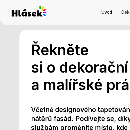
Úvod
Deko
Řekněte
si o dekorační
a malířské pr
Včetně designového tapetování
nátěrů fasád
. Podívejte se, dí
službám proměníte místo, kde ž