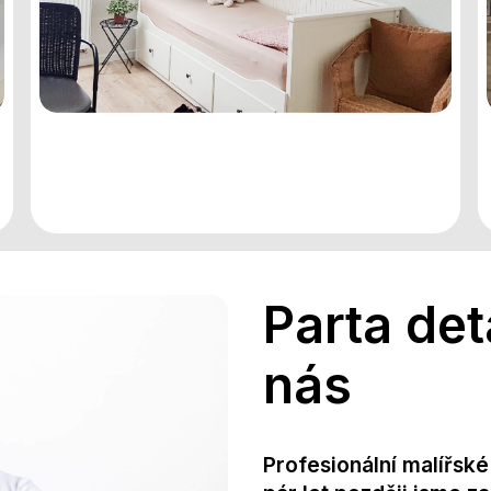
Parta det
nás
Profesionální malířsk