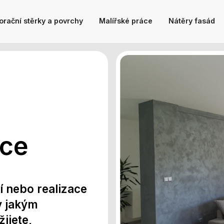
rační stěrky a povrchy
Malířské práce
Nátěry fasád
áce
 nebo realizace
ky jakým
ijete,