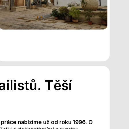
ailistů. Těší
é práce nabízíme už od roku 1996. O