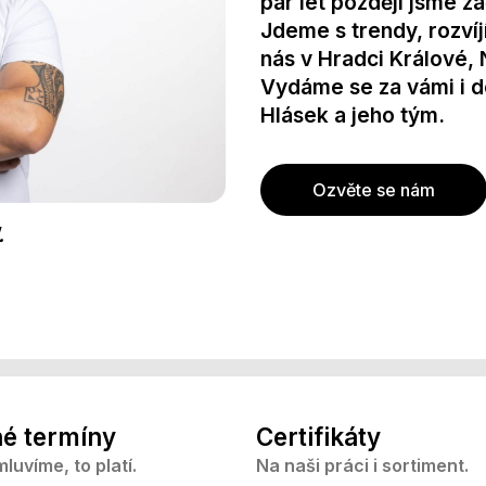
pár let později jsme za
Jdeme s trendy, rozví
nás v Hradci Králové,
Vydáme se za vámi i d
Hlásek a jeho tým.
Ozvěte se nám
.
é termíny
Certifikáty
luvíme, to platí.
Na naši práci i sortiment.