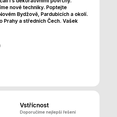
čali i s dekorativními povrchy.
jíme nové techniky. Poptejte
 Novém Bydžově, Pardubicích a okolí.
o Prahy a středních Čech. Vašek
Vstřícnost
Doporučíme nejlepší řešení